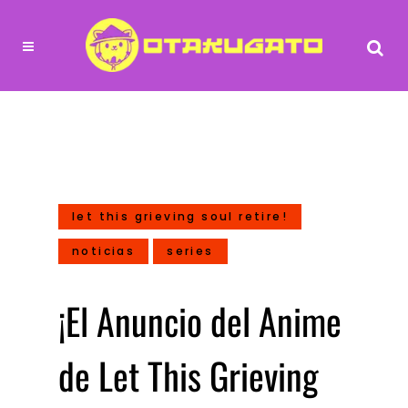
let this grieving soul retire!
noticias
series
¡El Anuncio del Anime
de Let This Grieving