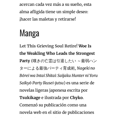
acercan cada vez más a su sueño, esta
alma afligida tiene un simple deseo:
¡hacer las maletas y retirarse!
Manga
Let This Grieving Soul Retire!
Woe Is
the Weakling Who Leads the Strongest
Party
(嘆きの亡霊は引退したい ～最弱ハン
ターによる最強パーティ育成術,
Nageki no
Bōrei wa Intai Shitai: Saijaku Hunter ni Yoru
Saikyō Party Ikusei-jutsu
) es una serie de
novelas ligeras japonesa escrita por
Tsukikage
e ilustrada por
Chyko
.
Comenzó su publicación como una
novela web en el sitio de publicaciones