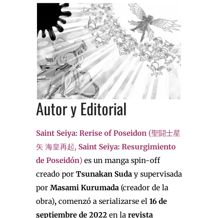
Autor y Editorial
Saint Seiya: Rerise of Poseidon
(聖闘士星
矢 海皇再起,
Saint Seiya: Resurgimiento
de Poseidón
)
es un manga spin-off
creado por
Tsunakan Suda ​
y supervisada
por
Masami
Kurumada
(creador de la
obra)
,
comenzó a serializarse el
16 de
septiembre de 2022
en la
revista