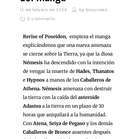
12 de febrero de 2024
by
bosuneko
0 comments
Rerise of Poseidon
, empieza el manga
explicándonos que una nueva amenaza
se cierne sobre la Tierra, ya que la diosa
Némesis
ha descendido con la intención
de vengar la muerte de
Hades
,
Thanatos
e
Hypnos
a manos de los
Caballeros de
Athena
.
Némesis
amenaza con destruir
la tierra con la caída del
asteroide
Adastea
a la tierra en un plazo de 10
horas que aniquilará a la humanidad.
Con
Atena
,
Seiya de Pegaso
y los demás
Caballeros de Bronce
ausentes después