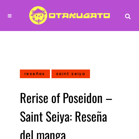
reseñas
saint seiya
Rerise of Poseidon –
Saint Seiya: Reseña
del manga