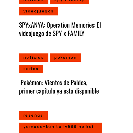
videojuegos
SPYxANYA: Operation Memories: El
videojuego de SPY x FAMILY
noticias
pokemon
series
Pokémon: Vientos de Paldea,
primer capítulo ya esta disponible
reseñas
yamada-kun to lv999 no koi