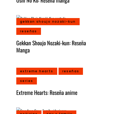
Oshi No Ko: Reseña manga
gekkan shoujo nozaki-kun
reseñas
Gekkan Shoujo Nozaki-kun: Reseña
Manga
extreme hearts
reseñas
series
Extreme Hearts: Reseña anime
noticias
spy x family