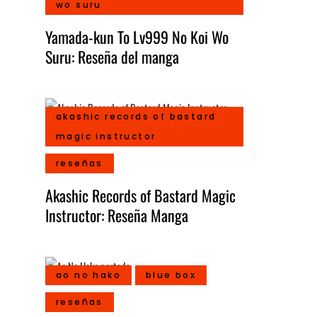
wo suru
Yamada-kun To Lv999 No Koi Wo
Suru: Reseña del manga
akashic records of bastard
magic instructor
reseñas
Akashic Records of Bastard Magic
Instructor: Reseña Manga
ao no hako
blue box
reseñas