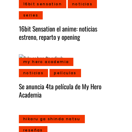
16bit sensation
noticias
series
16bit Sensation el anime: noticias
estreno, reparto y opening
my hero academia
noticias
películas
Se anuncia 4ta película de My Hero
Academia
hikaru ga shinda natsu
reseñas