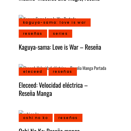
kaguya-sama: love is war
reseñas
series
Kaguya-sama: Love is War – Reseña
eleceed
reseñas
Eleceed: Velocidad eléctrica –
Reseña Manga
oshi no ko
reseñas