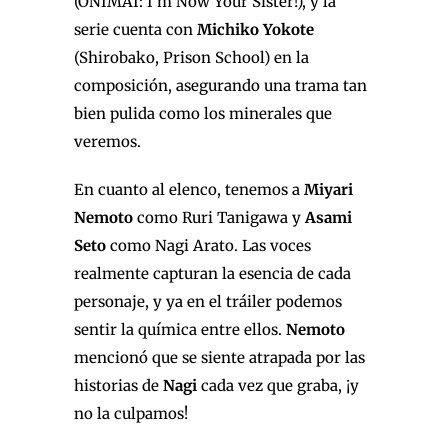
(ONIMAI: I’m Now Your Sister!), y la
serie cuenta con
Michiko Yokote
(Shirobako, Prison School) en la
composición, asegurando una trama tan
bien pulida como los minerales que
veremos.
En cuanto al elenco, tenemos a
Miyari
Nemoto
como Ruri Tanigawa y
Asami
Seto
como Nagi Arato. Las voces
realmente capturan la esencia de cada
personaje, y ya en el tráiler podemos
sentir la química entre ellos.
Nemoto
mencionó que se siente atrapada por las
historias de
Nagi
cada vez que graba, ¡y
no la culpamos!