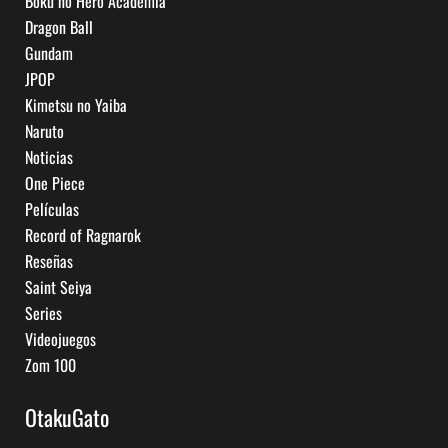
Boku no Hero Academia
Dragon Ball
Gundam
JPOP
Kimetsu no Yaiba
Naruto
Noticias
One Piece
Películas
Record of Ragnarok
Reseñas
Saint Seiya
Series
Videojuegos
Zom 100
OtakuGato