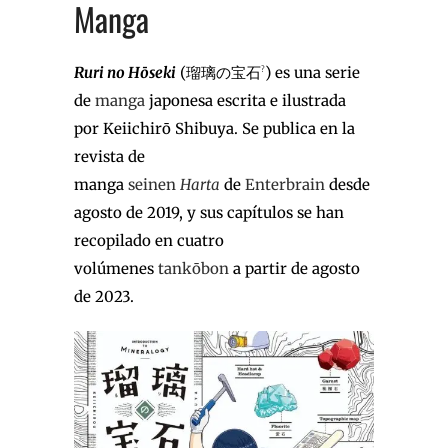
Manga
Ruri no Hōseki
(
瑠璃の宝石
) es una serie
?
de
manga
japonesa escrita e ilustrada
por Keiichirō Shibuya. Se publica en la
revista de
manga
seinen
Harta
de
Enterbrain
desde
agosto de 2019, y sus capítulos se han
recopilado en cuatro
volúmenes
tankōbon
a partir de agosto
de 2023.