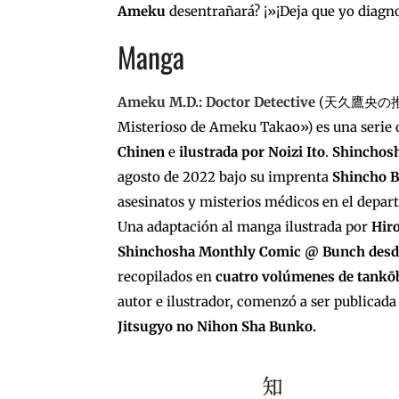
Ameku
desentrañará? ¡»¡Deja que yo diagno
Manga
Ameku M.D.: Doctor Detective
(天久鷹央の推理カル
Misterioso de Ameku Takao») es una serie 
Chinen
e
ilustrada por Noizi Ito
.
Shinchos
agosto de 2022 bajo su imprenta
Shincho 
asesinatos y misterios médicos en el depar
Una adaptación al manga ilustrada por
Hir
Shinchosha Monthly Comic @ Bunch
desd
recopilados en
cuatro volúmenes de tankō
autor e ilustrador, comenzó a ser publicad
Jitsugyo no Nihon Sha Bunko.