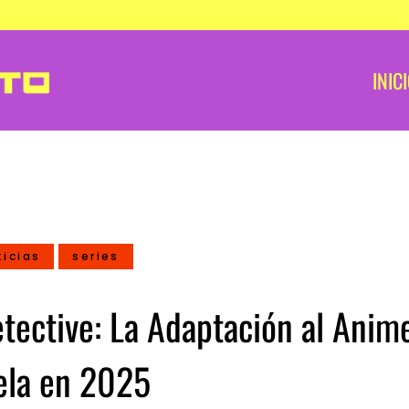
INIC
ticias
series
tective: La Adaptación al Anim
vela en 2025