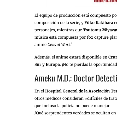
El equipo de producción está compuesto p
composición de la serie, y
Yūko Kakihara
c
personajes, mientras que
Tsutomu Miyazaw
música está compuesta por fox capture pla
anime
Cells at Work!
.
Además, el anime estará disponible en
Crun
Sur y Europa
. ¡No te pierdas la oportunid
Ameku M.D.: Doctor Detect
En el
Hospital General de la Asociación Ten
otros médicos consideran «difíciles de tra
que incluso la policía no puede manejar.
¿Qué sorprendentes verdades se ocultan en