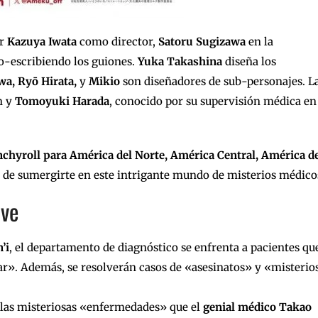
or
Kazuya Iwata
como director,
Satoru Sugizawa
en la
o-escribiendo los guiones.
Yuka Takashina
diseña los
a, Ryō Hirata,
y
Mikio
son diseñadores de sub-personajes. L
n y
Tomoyuki Harada
, conocido por su supervisión médica en
chyroll para América del Norte, América Central, América d
ad de sumergirte en este intrigante mundo de misterios médico
ive
’i
, el departamento de diagnóstico se enfrenta a pacientes qu
tar». Además, se resolverán casos de «asesinatos» y «misterio
 las misteriosas «enfermedades» que el
genial médico Takao