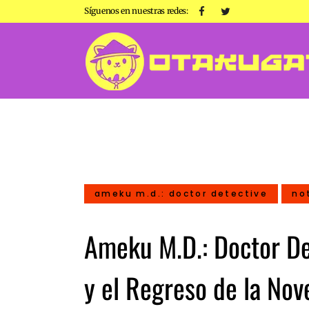
Síguenos en nuestras redes:
ameku m.d.: doctor detective
no
Ameku M.D.: Doctor De
y el Regreso de la No