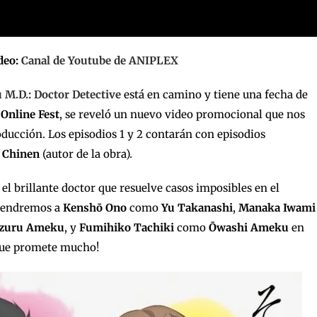
deo:
Canal de Youtube de ANIPLEX
M.D.: Doctor Detective
está en camino y tiene una fecha de
 Online Fest
, se reveló un nuevo video promocional que nos
roducción. Los episodios 1 y 2 contarán con episodios
o Chinen
(autor de la obra).
, el brillante doctor que resuelve casos imposibles en el
 tendremos a
Kenshō Ono
como
Yu Takanashi
,
Manaka Iwami
zuru Ameku
, y
Fumihiko Tachiki
como
Ōwashi Ameku
en
 que promete mucho!