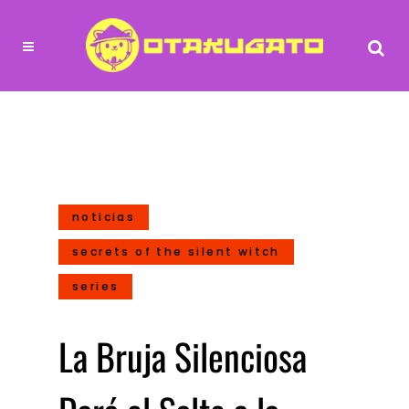
noticias
secrets of the silent witch
series
La Bruja Silenciosa