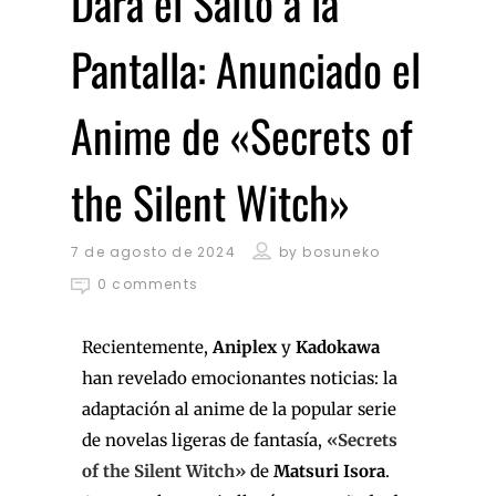
Dará el Salto a la
Pantalla: Anunciado el
Anime de «Secrets of
the Silent Witch»
7 de agosto de 2024
by
bosuneko
0 comments
Recientemente,
Aniplex
y
Kadokawa
han revelado emocionantes noticias: la
adaptación al anime de la popular serie
de novelas ligeras de fantasía,
«Secrets
of the Silent Witch»
de
Matsuri Isora
.