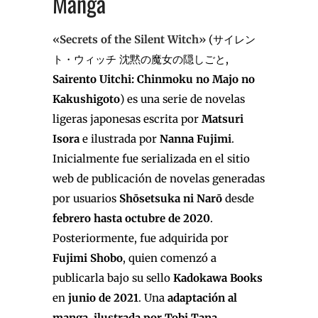
Manga
«Secrets of the Silent Witch»
(サイレン
ト・ウィッチ 沈黙の魔女の隠しごと,
Sairento Uitchi: Chinmoku no Majo no
Kakushigoto
) es una serie de novelas
ligeras japonesas escrita por
Matsuri
Isora
e ilustrada por
Nanna Fujimi
.
Inicialmente fue serializada en el sitio
web de publicación de novelas generadas
por usuarios
Shōsetsuka ni Narō
desde
febrero hasta octubre de 2020
.
Posteriormente, fue adquirida por
Fujimi Shobo
, quien comenzó a
publicarla bajo su sello
Kadokawa Books
en
junio de 2021
. Una
adaptación al
manga
,
ilustrada por Tobi Tana
,