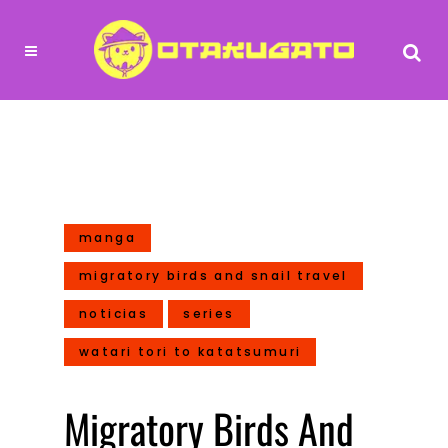
manga
migratory birds and snail travel
noticias
series
watari tori to katatsumuri
Migratory Birds And