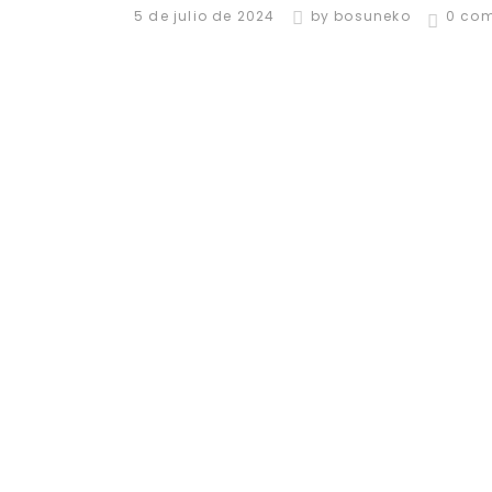
5 de julio de 2024
by
bosuneko
0 co