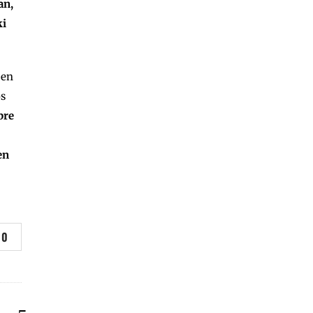
an,
ki
 en
os
bre
en
0