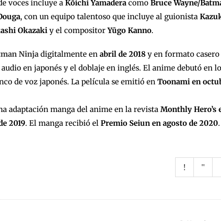
de voces incluye a
Kōichi Yamadera
como
Bruce Wayne/Batm
Douga
, con un equipo talentoso que incluye al guionista
Kazu
ashi Okazaki
y el compositor
Yūgo Kanno
.
tman Ninja
digitalmente en
abril de 2018
y en formato casero
de audio en japonés y el doblaje en inglés. El anime debutó en l
nco de voz japonés. La película se emitió en
Toonami en octu
na adaptación manga del anime en la revista
Monthly Hero’s 
de 2019
. El manga recibió el
Premio Seiun en agosto de 2020
.