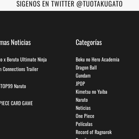
SIGENOS EN TWITTER @TUOTAKUGATO
imas Noticias
Categorías
o x Boruto Ultimate Ninja
Boku no Hero Academia
Dragon Ball
 Connections Trailer
Gundam
JPOP
a TOP99 Naruto
Kimetsu no Yaiba
Naruto
PIECE CARD GAME
Noticias
One Piece
Películas
Record of Ragnarok