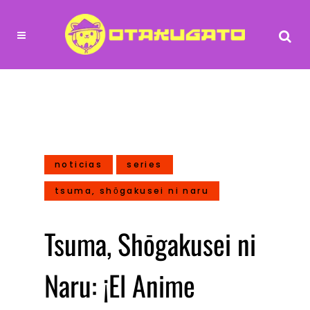
noticias
series
tsuma, shōgakusei ni naru
Tsuma, Shōgakusei ni
Naru: ¡El Anime