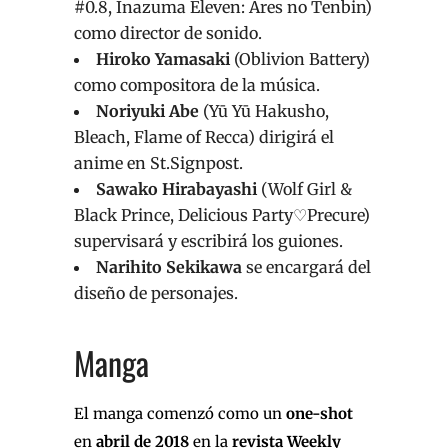
#0.8, Inazuma Eleven: Ares no Tenbin)
como director de sonido.
Hiroko Yamasaki
(Oblivion Battery)
como compositora de la música.
Noriyuki Abe
(Yū Yū Hakusho,
Bleach, Flame of Recca) dirigirá el
anime en St.Signpost.
Sawako Hirabayashi
(Wolf Girl &
Black Prince, Delicious Party♡Precure)
supervisará y escribirá los guiones.
Narihito Sekikawa
se encargará del
diseño de personajes.
Manga
El manga comenzó como un
one-shot
en
abril de 2018
en la
revista Weekly