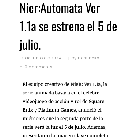
Nier:Automata Ver
1.1a se estrena el 5 de
julio.
12 de junio de 2024
by
bosuneko
0 comments
El equipo creativo de
NieR:
Ver 1.1a
, la
serie animada basada en el célebre
videojuego de acción y rol de
Square
Enix
y
Platinum Games
, anunció el
miércoles que la segunda parte de la
serie verá la
luz el 5 de julio
. Además,
presentaron la imagen clave completa,