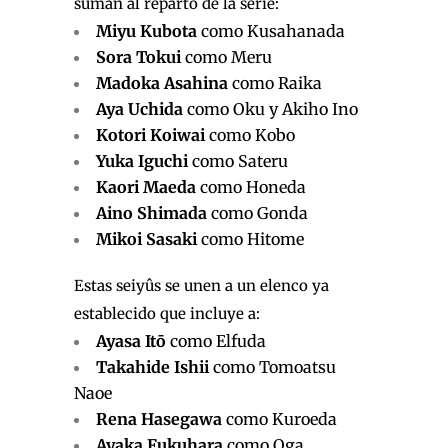
suman al reparto de la serie:
Miyu Kubota
como Kusahanada
Sora Tokui
como Meru
Madoka Asahina
como Raika
Aya Uchida
como Oku y Akiho Ino
Kotori Koiwai
como Kobo
Yuka Iguchi
como Sateru
Kaori Maeda
como Honeda
Aino Shimada
como Gonda
Mikoi Sasaki
como Hitome
Estas seiyûs se unen a un elenco ya
establecido que incluye a:
Ayasa Itō
como Elfuda
Takahide Ishii
como Tomoatsu
Naoe
Rena Hasegawa
como Kuroeda
Ayaka Fukuhara
como Oga