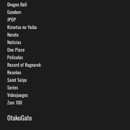
Dragon Ball
Gundam
JPOP
Kimetsu no Yaiba
Naruto
Noticias
One Piece
Películas
Record of Ragnarok
Reseñas
Saint Seiya
Series
Videojuegos
Zom 100
OtakuGato