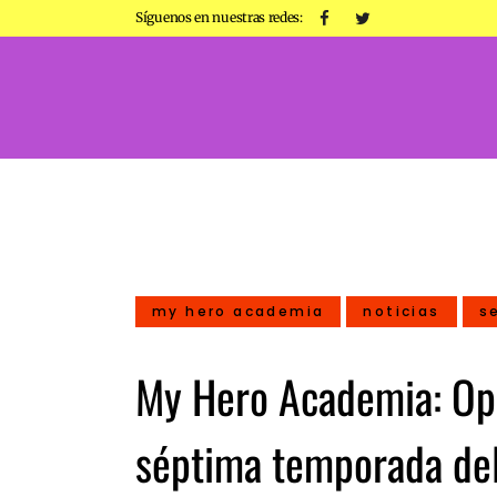
Síguenos en nuestras redes:
my hero academia
noticias
s
My Hero Academia: Ope
séptima temporada del