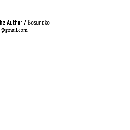
he Author
/
Bosuneko
0@gmail.com