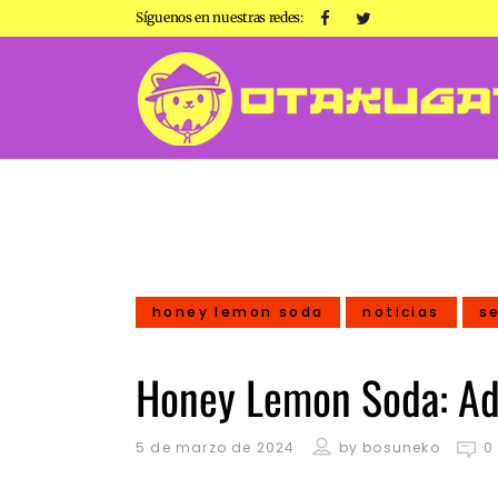
Síguenos en nuestras redes:
honey lemon soda
noticias
se
Honey Lemon Soda: Ad
5 de marzo de 2024
by
bosuneko
0