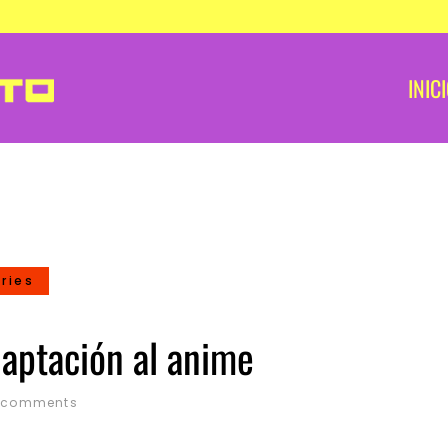
INIC
ries
aptación al anime
 comments