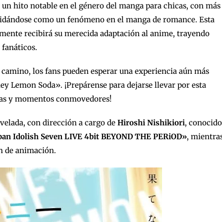
un hito notable en el género del manga para chicas, con más
olidándose como un fenómeno en el manga de romance. Esta
lmente recibirá su merecida adaptación al anime, trayendo
 fanáticos.
n camino, los fans pueden esperar una experiencia aún más
y Lemon Soda». ¡Prepárense para dejarse llevar por esta
isas y momentos conmovedores!
evelada, con dirección a cargo de
Hiroshi Nishikiori
, conocido
ban Idolish Seven LIVE 4bit BEYOND THE PERiOD»
, mientra
n de animación.