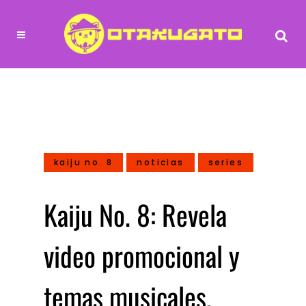
kaiju no. 8
noticias
series
Kaiju No. 8: Revela
video promocional y
temas musicales,