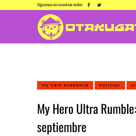
Síguenos en nuestras redes:
my hero academia
noticias
v
My Hero Ultra Rumble:
septiembre