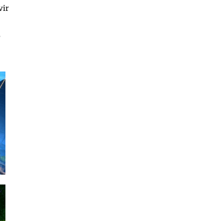
vir
o