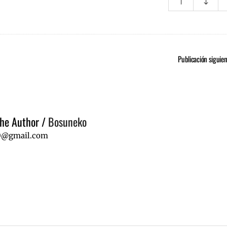
Publicación siguie
he Author
/
Bosuneko
0@gmail.com