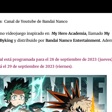
eo:
Canal de Youtube de Bandai Nanco
ximo videojuego inspirado en
My Hero Academia
, llamado
My
Byking
y distribuido por
Bandai Namco Entertainment.
Adem
ial está programada para el 28 de septiembre de 2023 (jueves
 el 29 de septiembre de 2023 (viernes).