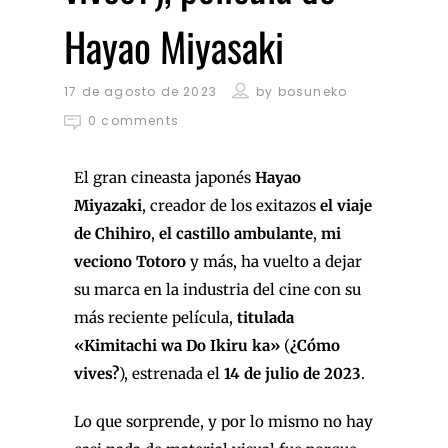
Hayao Miyasaki
17 de agosto de 2023
by
bosuneko
0 comments
El gran cineasta japonés
Hayao
Miyazaki
, creador de los exitazos
el viaje
de Chihiro
,
el castillo ambulante
,
mi
veciono Totoro
y más, ha vuelto a dejar
su marca en la industria del cine con su
más reciente película,
titulada
«Kimitachi wa Do Ikiru ka»
(
¿Cómo
vives?
), estrenada el
14 de julio de 2023
.
Lo que sorprende, y por lo mismo no hay