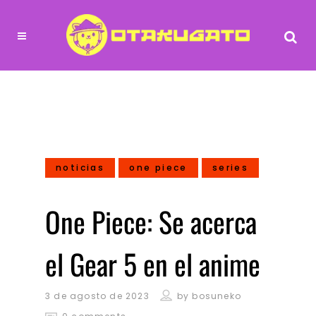
noticias
one piece
series
One Piece: Se acerca
el Gear 5 en el anime
3 de agosto de 2023
by
bosuneko