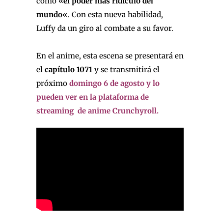
como «
el poder más ridículo del
mundo
«. Con esta nueva habilidad,
Luffy da un giro al combate a su favor.
En el anime, esta escena se presentará en
el
capítulo 1071
y se transmitirá el
próximo
domingo 6 de agosto y lo
pueden ver en la plataforma de
streaming de anime
Crunchyroll.