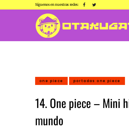
Síguenos en nuestras redes:
one piece
portadas one piece
14. One piece – Mini hi
mundo