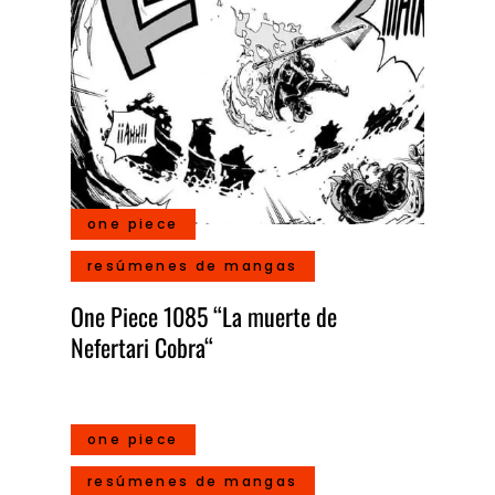
one piece
resúmenes de mangas
One Piece 1085 “La muerte de
Nefertari Cobra“
one piece
resúmenes de mangas