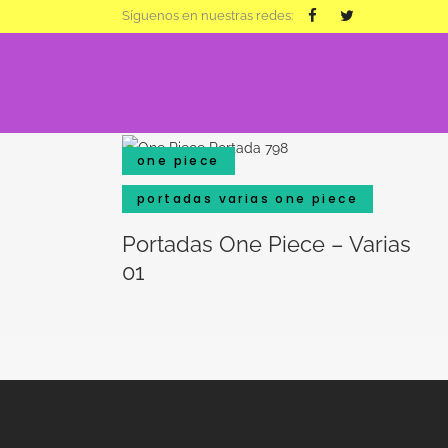
Síguenos en nuestras redes:
one piece
portadas varias one piece
Portadas One Piece – Varias
01