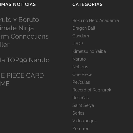
IMAS NOTICIAS
CATEGORÍAS
ruto x Boruto
Boku no Hero Academia
timate Ninja
Dragon Ball
orm Connections
Gundam
iler
JPOP
Kimetsu no Yaiba
sta TOP99 Naruto
Naruto
Noticias
E PIECE CARD
One Piece
AME
Películas
Record of Ragnarok
Reseñas
Saint Seiya
Series
Videojuegos
Zom 100